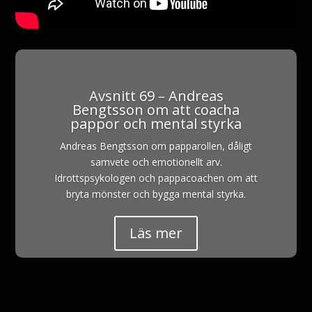
Avsnitt 69 – Andreas
Bengtsson om att coacha
pappor och mental styrka
Andreas Bengtsson om papparollen, dåligt
samvete och emotionellt arv.
Idrottspsykologen och pappacoachen om att
bryta mönster och bygga mental styrka.
Läs mer