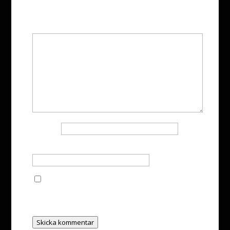
Obligatoriska fält är märkta
*
Kommentar
*
Namn
*
E-postadress
*
Spara mitt namn, min e-postadress och
webbplats i denna webbläsare till nästa gång jag
skriver en kommentar.
Skicka kommentar