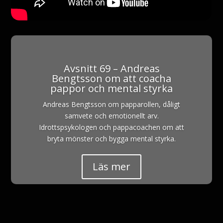
Avsnitt 69 – Andreas
Bengtsson om att coacha
pappor och mental styrka
Andreas Bengtsson om papparollen, dåligt
samvete och emotionellt arv.
Idrottspsykologen och pappacoachen om att
bryta mönster och bygga mental styrka.
Läs mer