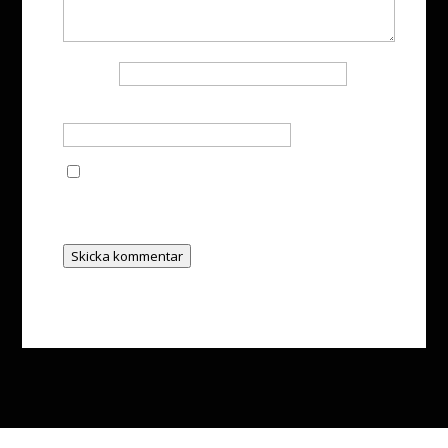
Namn
*
E-postadress
*
Spara mitt namn, min e-postadress och
webbplats i denna webbläsare till nästa gång jag
skriver en kommentar.
Skicka kommentar