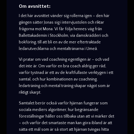
Om avsnittet:
I det här avsnittet vänder sig rollerna igen – den här
gången sätter Jonas sig i intervjustolen och riktar
frågorna mot Mona. Vi får följa hennes väg från
Ballettakademin i Stockholm, via damskrädderi och
bokföring, till att bli en av de mer eftertraktade
ledarutvecklarna och mentaltränarna i Umeå.
Vi pratar om vad coachning egentligen är – och vad
det inte är. Om varför en bra coach aldrig ger råd,
varför tystnad är ett av de kraftfullaste verktygen i ett
samtal, och hur kombinationen av coachning,
ledarträning och mental träning skapar något som är
riktigt skarpt.
Samtalet berör också varför hjärnan fungerar som
sociala mediers algoritmer, hur begränsande
föreställningar håller oss tillbaka utan att vi märker det
– och varför det smartaste man kan göra ibland är att
sätta ett mål som är så stort att hjärnan tvingas hitta