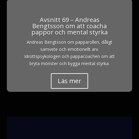
Avsnitt 69 – Andreas
Bengtsson om att coacha
pappor och mental styrka
Andreas Bengtsson om papparollen, dåligt
samvete och emotionellt arv.
Idrottspsykologen och pappacoachen om att
bryta mönster och bygga mental styrka.
Läs mer