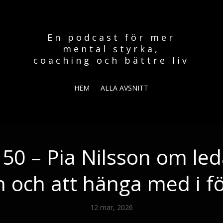
En podcast för mer
mental styrka,
coaching och bättre liv
HEM
ALLA AVSNITT
 50 – Pia Nilsson om le
on och att hänga med i f
12 mar, 2026