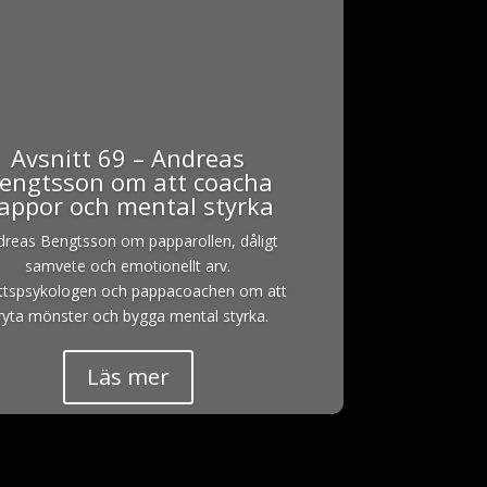
Avsnitt 69 – Andreas
engtsson om att coacha
appor och mental styrka
dreas Bengtsson om papparollen, dåligt
samvete och emotionellt arv.
ottspsykologen och pappacoachen om att
ryta mönster och bygga mental styrka.
Läs mer