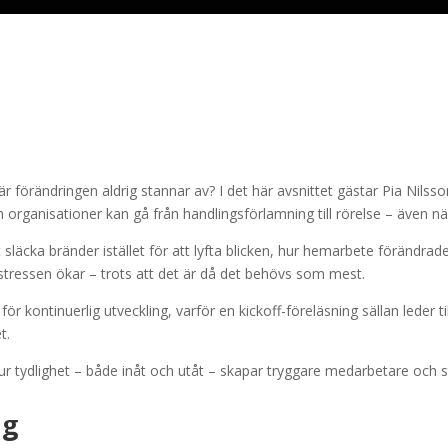
r förändringen aldrig stannar av? I det här avsnittet gästar Pia Nilss
h organisationer kan gå från handlingsförlamning till rörelse – även n
 släcka bränder istället för att lyfta blicken, hur hemarbete förändrad
r stressen ökar – trots att det är då det behövs som mest.
 kontinuerlig utveckling, varför en kickoff-föreläsning sällan leder ti
t.
 hur tydlighet – både inåt och utåt – skapar tryggare medarbetare och 
ig