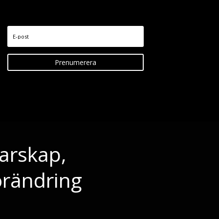
Prenumerera
darskap,
örändring