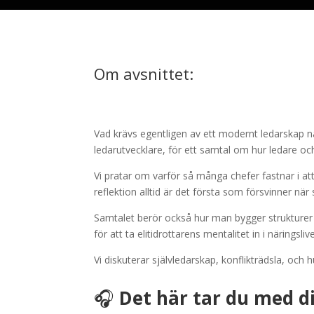
Om avsnittet:
Vad krävs egentligen av ett modernt ledarskap nä
ledarutvecklare, för ett samtal om hur ledare oc
Vi pratar om varför så många chefer fastnar i att
reflektion alltid är det första som försvinner nä
Samtalet berör också hur man bygger strukturer för
för att ta elitidrottarens mentalitet in i näringslive
Vi diskuterar självledarskap, konflikträdsla, och
🎧
Det här tar du med d