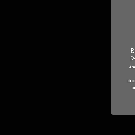
B
p
An
Idr
b