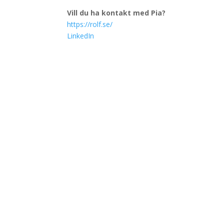
Vill du ha kontakt med Pia?
https://rolf.se/
LinkedIn
Få information om komma
Prenumerera på vårt nyhetsbrev - vi kommer end
kommande avsnitt!
1 kommentar