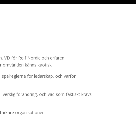
on, VD för Rolf Nordic och erfaren
är omvärlden känns kaotisk.
e spelreglerna för ledarskap, och varför
ll verklig förändring, och vad som faktiskt krävs
starkare organisationer.